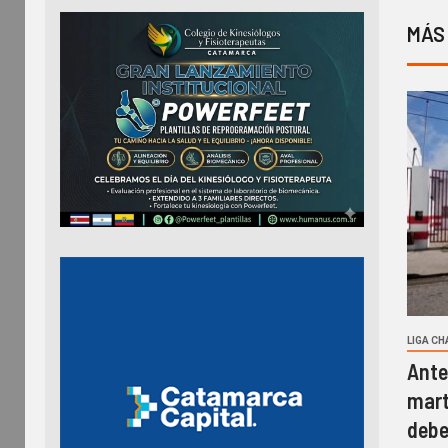
MÁS
LIGA C
Ante
mart
debe