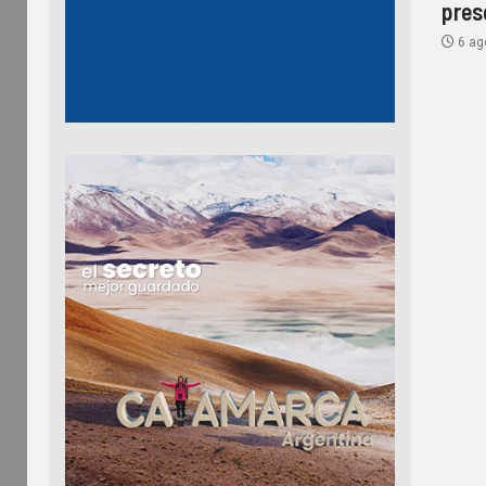
pres
6 ag