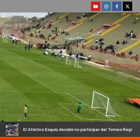
ico Esquiú decidió no participar del Torneo Regional
Ante e