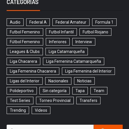
CATEGORÍAS
Audio
Federal A
Federal Amateur
Formula 1
Futbol Femenino
Futbol Infantil
Futbol Riojano
Fútbol Femenino
Inferiores
Interview
Leagues & Clubs
Liga Catamarqueña
Liga Chacarera
Liga Femenina Catamarqueña
Liga Femenina Chacarera
Liga Femenina del Interior
Ligas del Interior
Nacionales
Noticias
Polideportivo
Sin categoría
Tapa
Team
Test Series
Torneo Provincial
Transfers
Trending
Videos