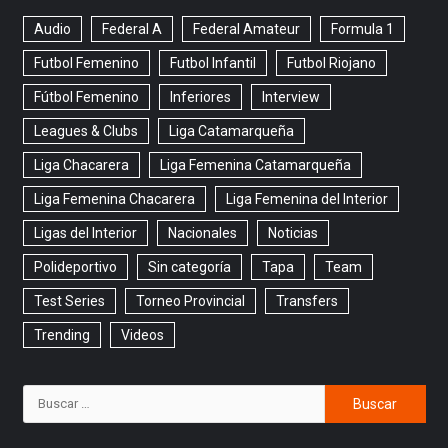
Audio
Federal A
Federal Amateur
Formula 1
Futbol Femenino
Futbol Infantil
Futbol Riojano
Fútbol Femenino
Inferiores
Interview
Leagues & Clubs
Liga Catamarqueña
Liga Chacarera
Liga Femenina Catamarqueña
Liga Femenina Chacarera
Liga Femenina del Interior
Ligas del Interior
Nacionales
Noticias
Polideportivo
Sin categoría
Tapa
Team
Test Series
Torneo Provincial
Transfers
Trending
Videos