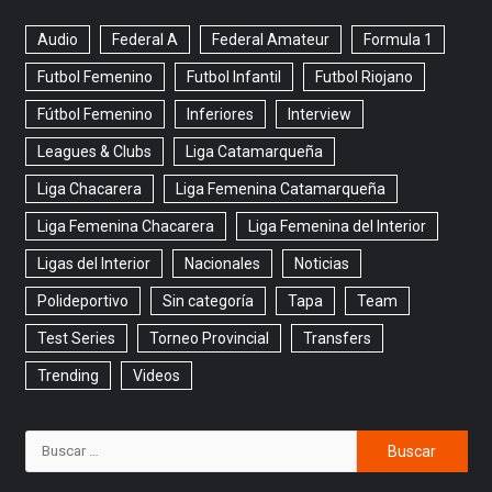
Audio
Federal A
Federal Amateur
Formula 1
Futbol Femenino
Futbol Infantil
Futbol Riojano
Fútbol Femenino
Inferiores
Interview
Leagues & Clubs
Liga Catamarqueña
Liga Chacarera
Liga Femenina Catamarqueña
Liga Femenina Chacarera
Liga Femenina del Interior
Ligas del Interior
Nacionales
Noticias
Polideportivo
Sin categoría
Tapa
Team
Test Series
Torneo Provincial
Transfers
Trending
Videos