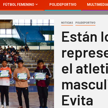
FÚTBOL FEMENINO
POLIDEPORTIVO
MULTIMEDIA
NOTICIAS
POLIDEPORTIVO
Están l
repres
el atle
masculi
Evita