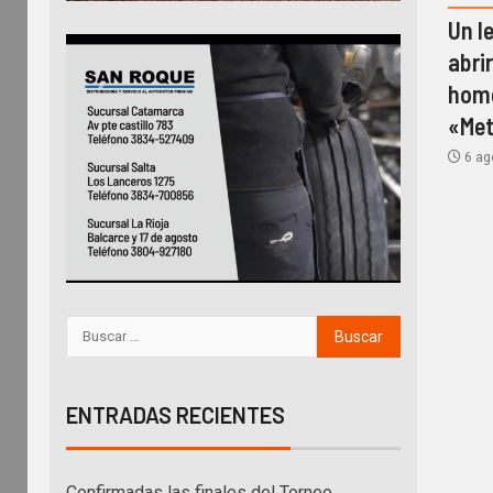
Un l
abri
home
«Met
6 ag
ENTRADAS RECIENTES
Confirmadas las finales del Torneo