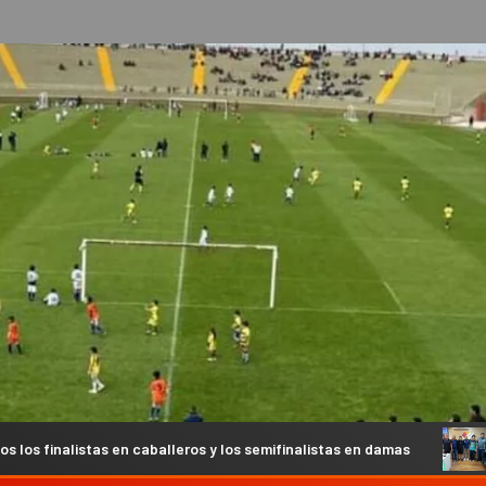
ros y los semifinalistas en damas
Recibimos la visita de p