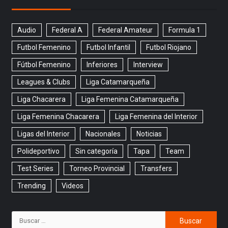
Audio
Federal A
Federal Amateur
Formula 1
Futbol Femenino
Futbol Infantil
Futbol Riojano
Fútbol Femenino
Inferiores
Interview
Leagues & Clubs
Liga Catamarqueña
Liga Chacarera
Liga Femenina Catamarqueña
Liga Femenina Chacarera
Liga Femenina del Interior
Ligas del Interior
Nacionales
Noticias
Polideportivo
Sin categoría
Tapa
Team
Test Series
Torneo Provincial
Transfers
Trending
Videos