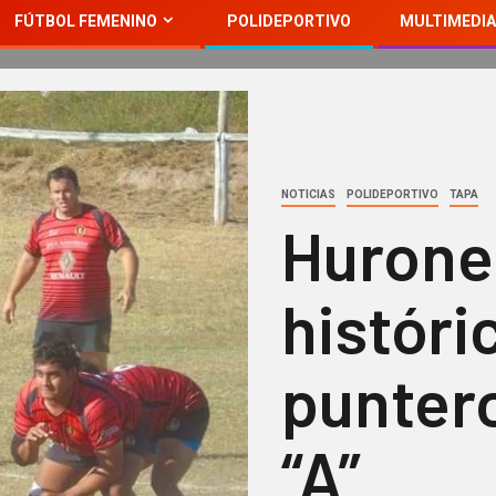
FÚTBOL FEMENINO
POLIDEPORTIVO
MULTIMEDIA
NOTICIAS
POLIDEPORTIVO
TAPA
Hurones
históri
puntero
“A”