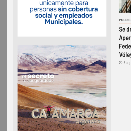
POLIDE
Se d
Aper
Fede
Vóle
6 ag