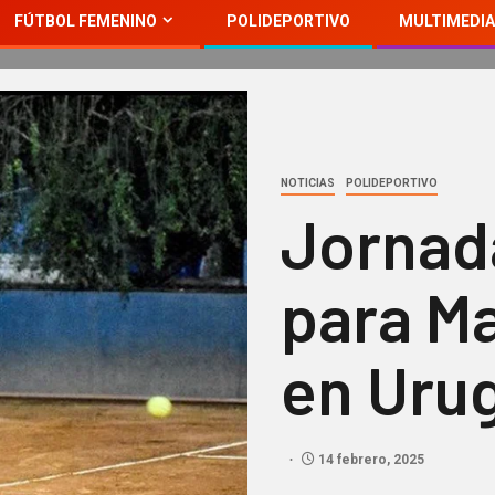
FÚTBOL FEMENINO
POLIDEPORTIVO
MULTIMEDIA
NOTICIAS
POLIDEPORTIVO
Jornad
para M
en Uru
14 febrero, 2025