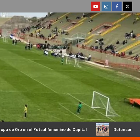
 Futsal femenino de Capital
Defensores de Esquiú y Socia