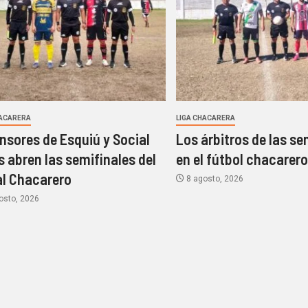
HACARERA
LIGA CHACARERA
nsores de Esquiú y Social
Los árbitros de las se
s abren las semifinales del
en el fútbol chacarer
l Chacarero
8 agosto, 2026
osto, 2026