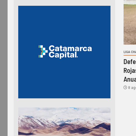
LIGA C
Defe
Roja
Anua
8 ag