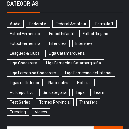
CATEGORÍAS
Audio
Federal A
Federal Amateur
Formula 1
Futbol Femenino
Futbol Infantil
Futbol Riojano
Fútbol Femenino
Inferiores
Interview
Leagues & Clubs
Liga Catamarqueña
Liga Chacarera
Liga Femenina Catamarqueña
Liga Femenina Chacarera
Liga Femenina del Interior
Ligas del Interior
Nacionales
Noticias
Polideportivo
Sin categoría
Tapa
Team
Test Series
Torneo Provincial
Transfers
Trending
Videos