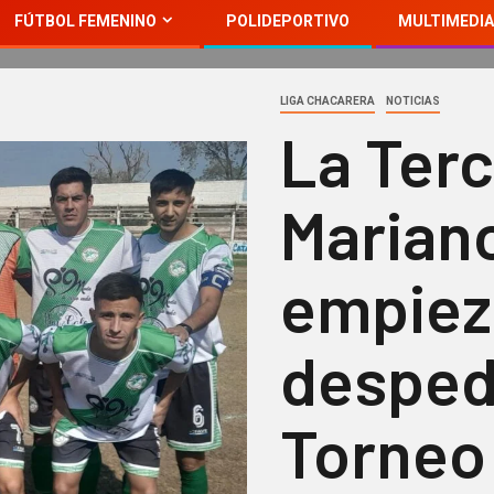
FÚTBOL FEMENINO
POLIDEPORTIVO
MULTIMEDIA
LIGA CHACARERA
NOTICIAS
La Ter
Marian
empiez
desped
Torneo