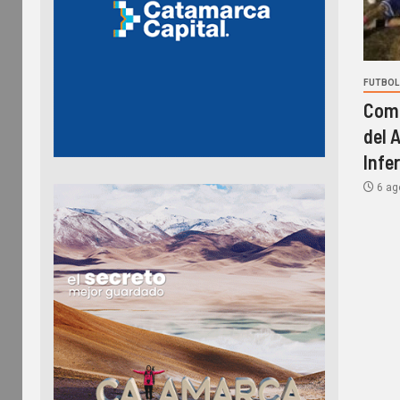
FUTBOL 
Comi
del 
Infe
6 ag