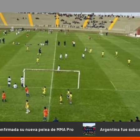
va pelea de MMA Pro
Argentina fue subcampeona en China y