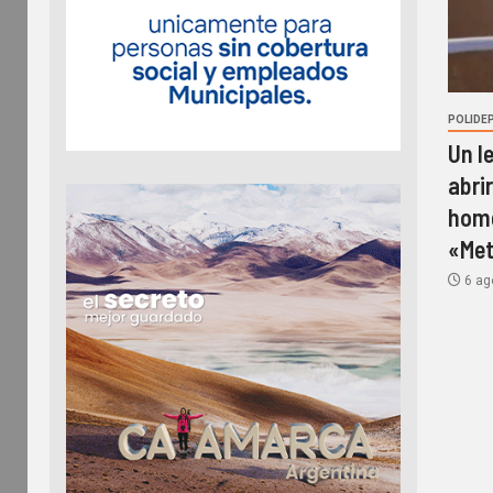
POLIDE
Un l
abri
home
«Met
6 ag