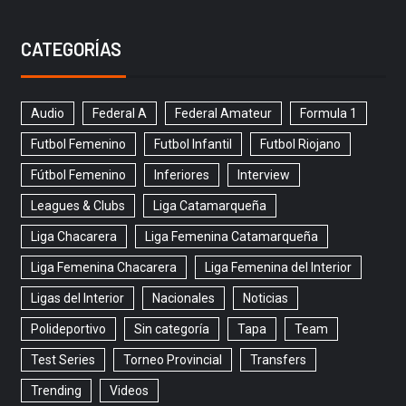
CATEGORÍAS
Audio
Federal A
Federal Amateur
Formula 1
Futbol Femenino
Futbol Infantil
Futbol Riojano
Fútbol Femenino
Inferiores
Interview
Leagues & Clubs
Liga Catamarqueña
Liga Chacarera
Liga Femenina Catamarqueña
Liga Femenina Chacarera
Liga Femenina del Interior
Ligas del Interior
Nacionales
Noticias
Polideportivo
Sin categoría
Tapa
Team
Test Series
Torneo Provincial
Transfers
Trending
Videos