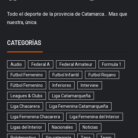
Todo el deporte de la provincia de Catamarca… Mas que
nuestra, única.
CATEGORÍAS
Audio
Federal A
Federal Amateur
Formula 1
Futbol Femenino
Futbol Infantil
Futbol Riojano
Fútbol Femenino
Inferiores
Interview
Leagues & Clubs
Liga Catamarqueña
Liga Chacarera
Liga Femenina Catamarqueña
Liga Femenina Chacarera
Liga Femenina del Interior
Ligas del Interior
Nacionales
Noticias
Polideportivo
Sin categoría
Tapa
Team