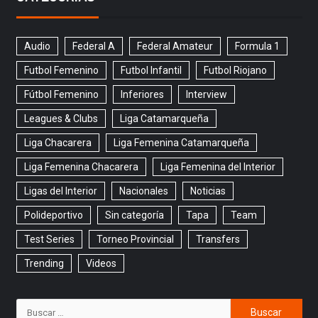
Audio
Federal A
Federal Amateur
Formula 1
Futbol Femenino
Futbol Infantil
Futbol Riojano
Fútbol Femenino
Inferiores
Interview
Leagues & Clubs
Liga Catamarqueña
Liga Chacarera
Liga Femenina Catamarqueña
Liga Femenina Chacarera
Liga Femenina del Interior
Ligas del Interior
Nacionales
Noticias
Polideportivo
Sin categoría
Tapa
Team
Test Series
Torneo Provincial
Transfers
Trending
Videos