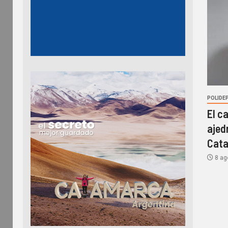
POLIDE
El c
ajed
Cat
8 ag