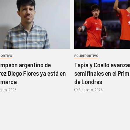
PORTIVO
POLIDEPORTIVO
ampeón argentino de
Tapia y Coello avanza
rez Diego Flores ya está en
semifinales en el Prim
amarca
de Londres
osto, 2026
8 agosto, 2026