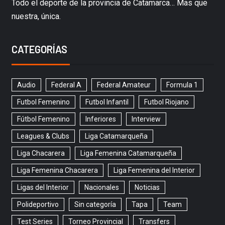
Todo el deporte de la provincia de Catamarca… Mas que
nuestra, única.
CATEGORÍAS
Audio
Federal A
Federal Amateur
Formula 1
Futbol Femenino
Futbol Infantil
Futbol Riojano
Fútbol Femenino
Inferiores
Interview
Leagues & Clubs
Liga Catamarqueña
Liga Chacarera
Liga Femenina Catamarqueña
Liga Femenina Chacarera
Liga Femenina del Interior
Ligas del Interior
Nacionales
Noticias
Polideportivo
Sin categoría
Tapa
Team
Test Series
Torneo Provincial
Transfers