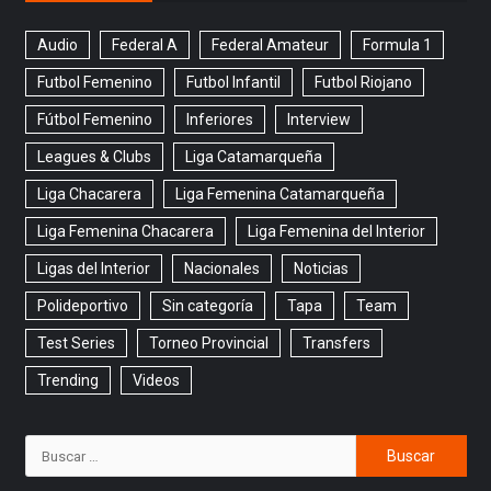
Audio
Federal A
Federal Amateur
Formula 1
Futbol Femenino
Futbol Infantil
Futbol Riojano
Fútbol Femenino
Inferiores
Interview
Leagues & Clubs
Liga Catamarqueña
Liga Chacarera
Liga Femenina Catamarqueña
Liga Femenina Chacarera
Liga Femenina del Interior
Ligas del Interior
Nacionales
Noticias
Polideportivo
Sin categoría
Tapa
Team
Test Series
Torneo Provincial
Transfers
Trending
Videos