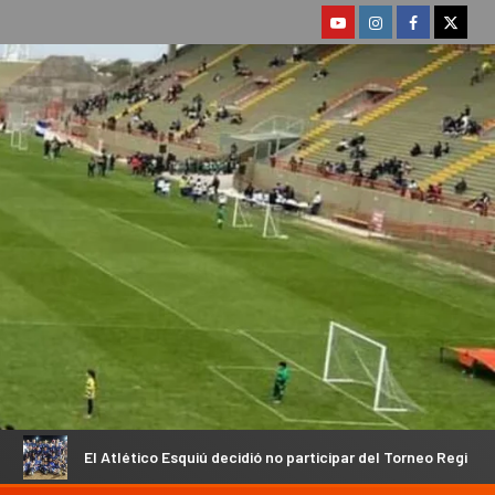
quiú decidió no participar del Torneo Regional
Ante el incu