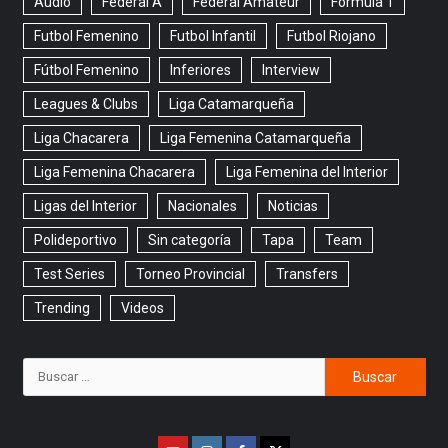
Audio
Federal A
Federal Amateur
Formula 1
Futbol Femenino
Futbol Infantil
Futbol Riojano
Fútbol Femenino
Inferiores
Interview
Leagues & Clubs
Liga Catamarqueña
Liga Chacarera
Liga Femenina Catamarqueña
Liga Femenina Chacarera
Liga Femenina del Interior
Ligas del Interior
Nacionales
Noticias
Polideportivo
Sin categoría
Tapa
Team
Test Series
Torneo Provincial
Transfers
Trending
Videos