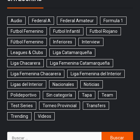
Audio
Federal A
Federal Amateur
Formula 1
Futbol Femenino
Futbol Infantil
Futbol Riojano
Fútbol Femenino
Inferiores
Interview
Leagues & Clubs
Liga Catamarqueña
Liga Chacarera
Liga Femenina Catamarqueña
Liga Femenina Chacarera
Liga Femenina del Interior
Ligas del Interior
Nacionales
Noticias
Polideportivo
Sin categoría
Tapa
Team
Test Series
Torneo Provincial
Transfers
Trending
Videos