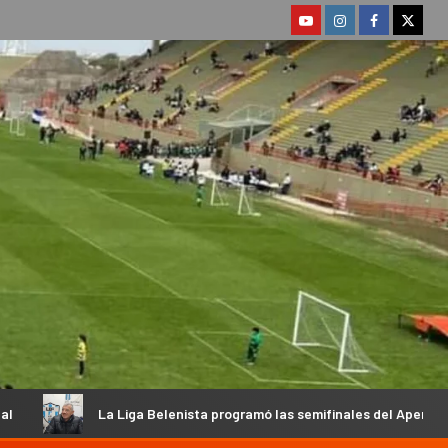
a Belenista programó las semifinales del Apertura y habló su Preside