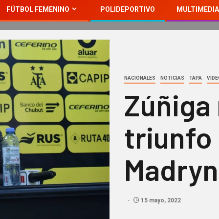
FÚTBOL FEMENINO
POLIDEPORTIVO
MULTIMEDIA
NACIONALES
NOTICIAS
TAPA
VID
Zúñiga 
triunfo
Madryn
15 mayo, 2022