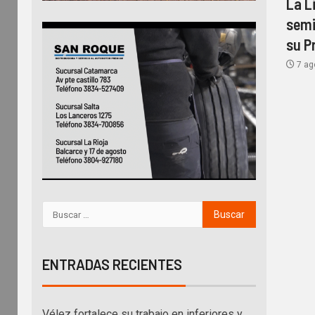
La L
semi
su P
7 ag
ENTRADAS RECIENTES
Vélez fortalece su trabajo en inferiores y