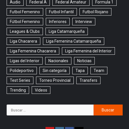
Audio
Federal A
Federal Amateur
Formula 1
Futbol Femenino
Futbol Infantil
Futbol Riojano
Fútbol Femenino
Inferiores
Interview
Leagues & Clubs
Liga Catamarqueña
Liga Chacarera
Liga Femenina Catamarqueña
Liga Femenina Chacarera
Liga Femenina del Interior
Ligas del Interior
Nacionales
Noticias
Polideportivo
Sin categoría
Tapa
Team
Test Series
Torneo Provincial
Transfers
Trending
Videos