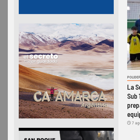
POLIDE
La S
Sub 
prep
equi
7 ag