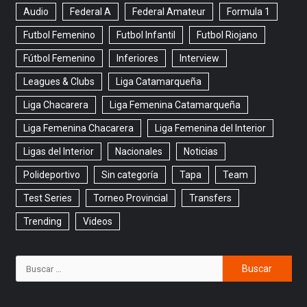
Audio
Federal A
Federal Amateur
Formula 1
Futbol Femenino
Futbol Infantil
Futbol Riojano
Fútbol Femenino
Inferiores
Interview
Leagues & Clubs
Liga Catamarqueña
Liga Chacarera
Liga Femenina Catamarqueña
Liga Femenina Chacarera
Liga Femenina del Interior
Ligas del Interior
Nacionales
Noticias
Polideportivo
Sin categoría
Tapa
Team
Test Series
Torneo Provincial
Transfers
Trending
Videos