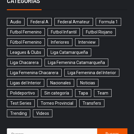
CATEGORÍAS
Audio
Federal A
Federal Amateur
Formula 1
Futbol Femenino
Futbol Infantil
Futbol Riojano
Fútbol Femenino
Inferiores
Interview
Leagues & Clubs
Liga Catamarqueña
Liga Chacarera
Liga Femenina Catamarqueña
Liga Femenina Chacarera
Liga Femenina del Interior
Ligas del Interior
Nacionales
Noticias
Polideportivo
Sin categoría
Tapa
Team
Test Series
Torneo Provincial
Transfers
Trending
Videos