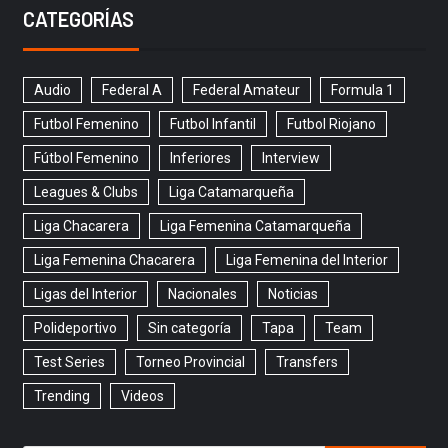
CATEGORÍAS
Audio
Federal A
Federal Amateur
Formula 1
Futbol Femenino
Futbol Infantil
Futbol Riojano
Fútbol Femenino
Inferiores
Interview
Leagues & Clubs
Liga Catamarqueña
Liga Chacarera
Liga Femenina Catamarqueña
Liga Femenina Chacarera
Liga Femenina del Interior
Ligas del Interior
Nacionales
Noticias
Polideportivo
Sin categoría
Tapa
Team
Test Series
Torneo Provincial
Transfers
Trending
Videos