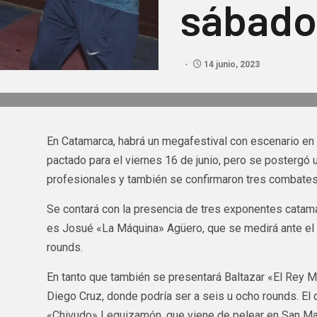
sábado
14 junio, 2023
En Catamarca, habrá un megafestival con escenario en e
pactado para el viernes 16 de junio, pero se postergó 
profesionales y también se confirmaron tres combates
Se contará con la presencia de tres exponentes catam
es Josué «La Máquina» Agüero, que se medirá ante el 
rounds.
En tanto que también se presentará Baltazar «El Rey Ma
Diego Cruz, donde podría ser a seis u ocho rounds. El
«Chivudo» Leguizamón, que viene de pelear en San Martí