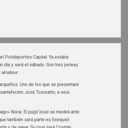
l Polideportivo Capital. Ya estaba
un día y será el sábado. Son tres peleas
 amateur.
arqueños. Uno de los que se presentará
santafecino José Tosoratto, a seis
go» Noria. El púgil local se medirá ante
 que también será parte es Exequiel
n y de ganar. Su rival será Cristián