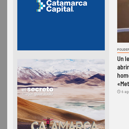
POLIDE
Un l
abri
home
«Met
6 ag