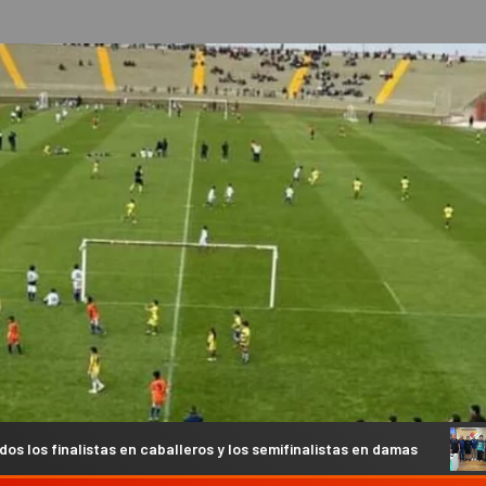
caballeros y los semifinalistas en damas
Recibimos la visi