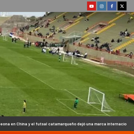
 futsal catamarqueño dejó una marca internacional
Tapia 