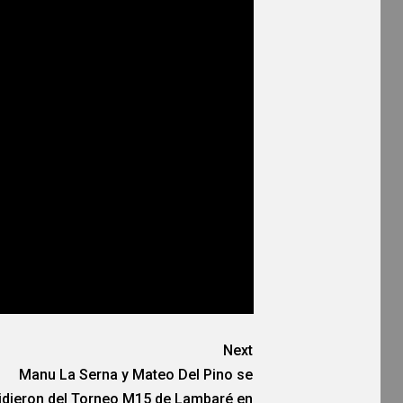
Next
Manu La Serna y Mateo Del Pino se
idieron del Torneo M15 de Lambaré en