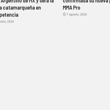
l Argentino de MX y será la
confirmada su nueva 
a catamarqueña en
MMA Pro
petencia
7 agosto, 2026
osto, 2026