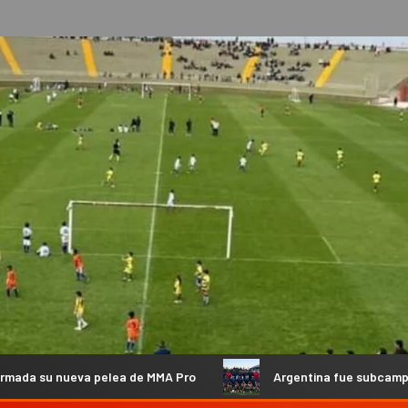
elea de MMA Pro
Argentina fue subcampeona en China y el