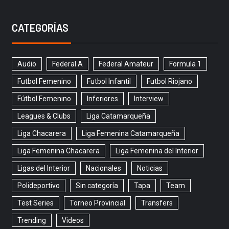
CATEGORÍAS
Audio
Federal A
Federal Amateur
Formula 1
Futbol Femenino
Futbol Infantil
Futbol Riojano
Fútbol Femenino
Inferiores
Interview
Leagues & Clubs
Liga Catamarqueña
Liga Chacarera
Liga Femenina Catamarqueña
Liga Femenina Chacarera
Liga Femenina del Interior
Ligas del Interior
Nacionales
Noticias
Polideportivo
Sin categoría
Tapa
Team
Test Series
Torneo Provincial
Transfers
Trending
Videos