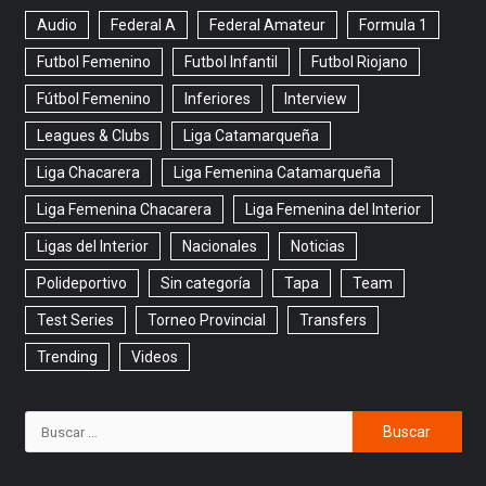
Audio
Federal A
Federal Amateur
Formula 1
Futbol Femenino
Futbol Infantil
Futbol Riojano
Fútbol Femenino
Inferiores
Interview
Leagues & Clubs
Liga Catamarqueña
Liga Chacarera
Liga Femenina Catamarqueña
Liga Femenina Chacarera
Liga Femenina del Interior
Ligas del Interior
Nacionales
Noticias
Polideportivo
Sin categoría
Tapa
Team
Test Series
Torneo Provincial
Transfers
Trending
Videos