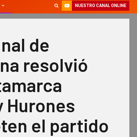
NUESTRO CANAL ONLINE
unal de
ina resolvió
tamarca
y Hurones
en el partido