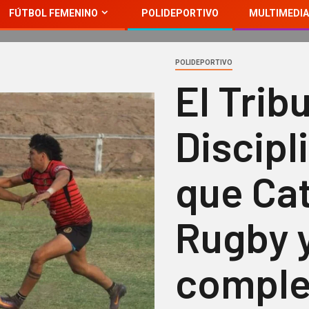
FÚTBOL FEMENINO
POLIDEPORTIVO
MULTIMEDIA
POLIDEPORTIVO
El Trib
Discipl
que Ca
Rugby 
complet