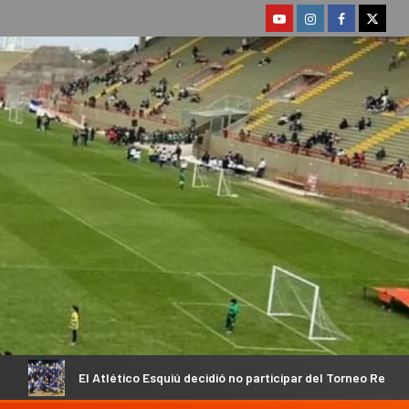
ético Esquiú decidió no participar del Torneo Regional
Ante 