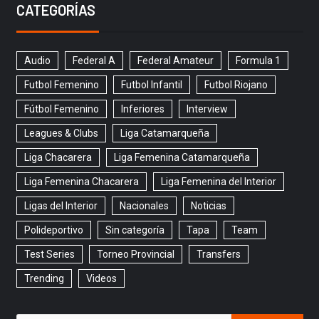
CATEGORÍAS
Audio
Federal A
Federal Amateur
Formula 1
Futbol Femenino
Futbol Infantil
Futbol Riojano
Fútbol Femenino
Inferiores
Interview
Leagues & Clubs
Liga Catamarqueña
Liga Chacarera
Liga Femenina Catamarqueña
Liga Femenina Chacarera
Liga Femenina del Interior
Ligas del Interior
Nacionales
Noticias
Polideportivo
Sin categoría
Tapa
Team
Test Series
Torneo Provincial
Transfers
Trending
Videos