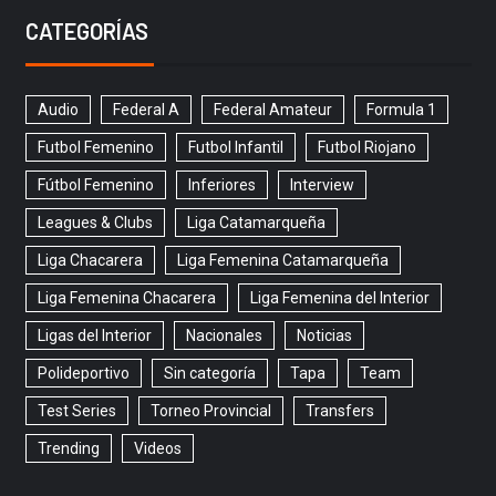
CATEGORÍAS
Audio
Federal A
Federal Amateur
Formula 1
Futbol Femenino
Futbol Infantil
Futbol Riojano
Fútbol Femenino
Inferiores
Interview
Leagues & Clubs
Liga Catamarqueña
Liga Chacarera
Liga Femenina Catamarqueña
Liga Femenina Chacarera
Liga Femenina del Interior
Ligas del Interior
Nacionales
Noticias
Polideportivo
Sin categoría
Tapa
Team
Test Series
Torneo Provincial
Transfers
Trending
Videos