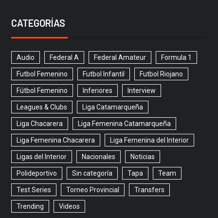
CATEGORÍAS
Audio
Federal A
Federal Amateur
Formula 1
Futbol Femenino
Futbol Infantil
Futbol Riojano
Fútbol Femenino
Inferiores
Interview
Leagues & Clubs
Liga Catamarqueña
Liga Chacarera
Liga Femenina Catamarqueña
Liga Femenina Chacarera
Liga Femenina del Interior
Ligas del Interior
Nacionales
Noticias
Polideportivo
Sin categoría
Tapa
Team
Test Series
Torneo Provincial
Transfers
Trending
Videos