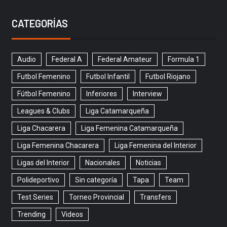
CATEGORÍAS
Audio
Federal A
Federal Amateur
Formula 1
Futbol Femenino
Futbol Infantil
Futbol Riojano
Fútbol Femenino
Inferiores
Interview
Leagues & Clubs
Liga Catamarqueña
Liga Chacarera
Liga Femenina Catamarqueña
Liga Femenina Chacarera
Liga Femenina del Interior
Ligas del Interior
Nacionales
Noticias
Polideportivo
Sin categoría
Tapa
Team
Test Series
Torneo Provincial
Transfers
Trending
Videos