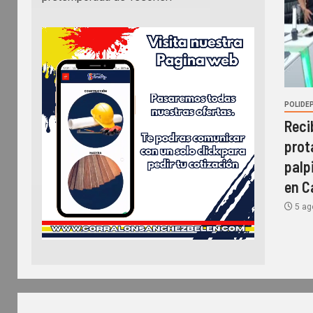
POLIDE
Reci
prot
palp
en C
5 ag