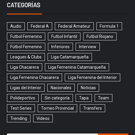
CATEGORÍAS
Audio
Federal A
Federal Amateur
Formula 1
Futbol Femenino
Futbol Infantil
Futbol Riojano
Fútbol Femenino
Inferiores
Interview
Leagues & Clubs
Liga Catamarqueña
Liga Chacarera
Liga Femenina Catamarqueña
Liga Femenina Chacarera
Liga Femenina del Interior
Ligas del Interior
Nacionales
Noticias
Polideportivo
Sin categoría
Tapa
Team
Test Series
Torneo Provincial
Transfers
Trending
Videos