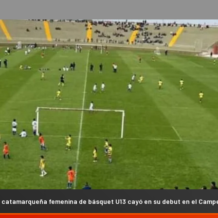
 de básquet U13 cayó en su debut en el Campeonato Argentino de Fe