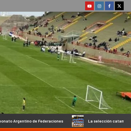
deraciones
La selección catamarqueña masculina de básqu