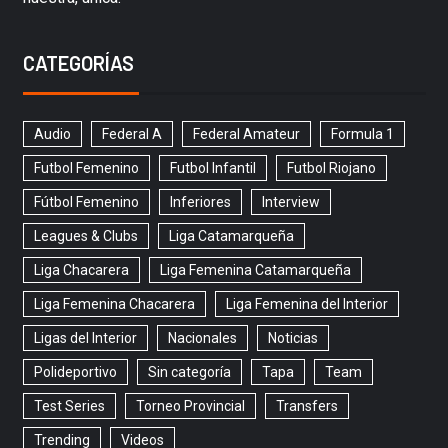
CATEGORÍAS
Audio
Federal A
Federal Amateur
Formula 1
Futbol Femenino
Futbol Infantil
Futbol Riojano
Fútbol Femenino
Inferiores
Interview
Leagues & Clubs
Liga Catamarqueña
Liga Chacarera
Liga Femenina Catamarqueña
Liga Femenina Chacarera
Liga Femenina del Interior
Ligas del Interior
Nacionales
Noticias
Polideportivo
Sin categoría
Tapa
Team
Test Series
Torneo Provincial
Transfers
Trending
Videos