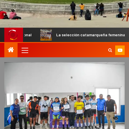
al
La selección catamarqueña femenina de básquet U13 c