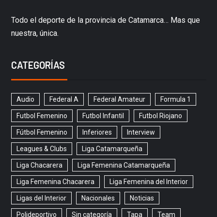
Todo el deporte de la provincia de Catamarca… Mas que
nuestra, única.
CATEGORÍAS
Audio
Federal A
Federal Amateur
Formula 1
Futbol Femenino
Futbol Infantil
Futbol Riojano
Fútbol Femenino
Inferiores
Interview
Leagues & Clubs
Liga Catamarqueña
Liga Chacarera
Liga Femenina Catamarqueña
Liga Femenina Chacarera
Liga Femenina del Interior
Ligas del Interior
Nacionales
Noticias
Polideportivo
Sin categoría
Tapa
Team