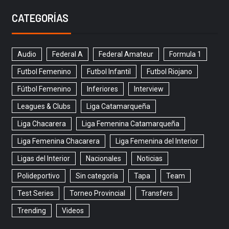
CATEGORÍAS
Audio
Federal A
Federal Amateur
Formula 1
Futbol Femenino
Futbol Infantil
Futbol Riojano
Fútbol Femenino
Inferiores
Interview
Leagues & Clubs
Liga Catamarqueña
Liga Chacarera
Liga Femenina Catamarqueña
Liga Femenina Chacarera
Liga Femenina del Interior
Ligas del Interior
Nacionales
Noticias
Polideportivo
Sin categoría
Tapa
Team
Test Series
Torneo Provincial
Transfers
Trending
Videos