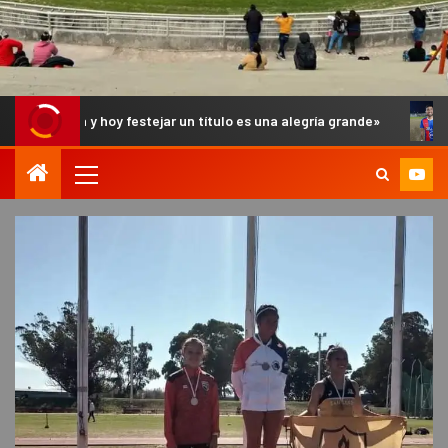
y hoy festejar un título es una alegría grande»
Aballay: «H