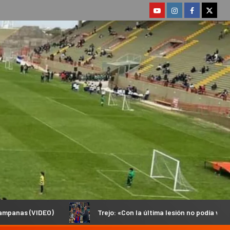
Trejo: «Con la última lesión no podía volver a pisar una cancha y ho