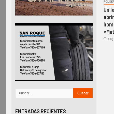
POLIDE
Un l
abri
home
«Met
6 ag
ENTRADAS RECIENTES