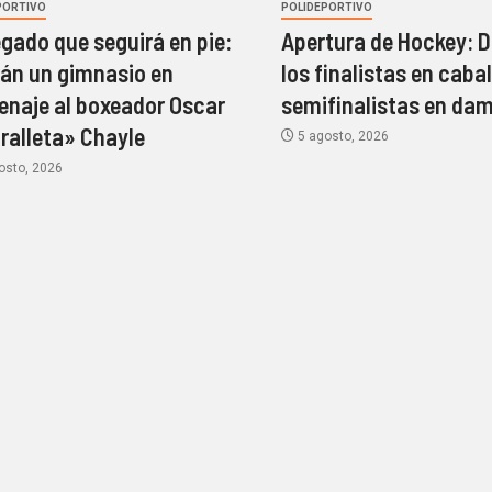
PORTIVO
POLIDEPORTIVO
egado que seguirá en pie:
Apertura de Hockey: D
rán un gimnasio en
los finalistas en cabal
naje al boxeador Oscar
semifinalistas en da
ralleta» Chayle
5 agosto, 2026
osto, 2026