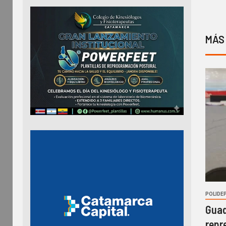
MÁS
POLIDE
Guad
repr