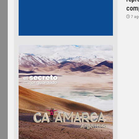
comp
7 ag