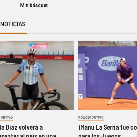
Minibásquet
 NOTICIAS
PORTIVO
POLIDEPORTIVO
a Díaz volverá a
¡Manu La Serna fue c
esentar al país en una
para los Juegos