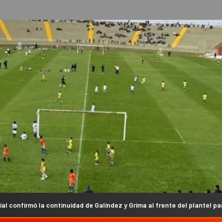
ontinuidad de Galíndez y Grima al frente del plantel para el Torneo Cla