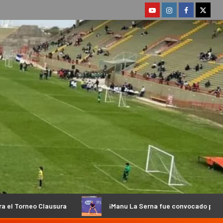
usura
¡Manu La Serna fue convocado para los Juegos Sura