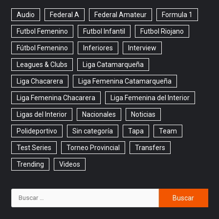
Audio
Federal A
Federal Amateur
Formula 1
Futbol Femenino
Futbol Infantil
Futbol Riojano
Fútbol Femenino
Inferiores
Interview
Leagues & Clubs
Liga Catamarqueña
Liga Chacarera
Liga Femenina Catamarqueña
Liga Femenina Chacarera
Liga Femenina del Interior
Ligas del Interior
Nacionales
Noticias
Polideportivo
Sin categoría
Tapa
Team
Test Series
Torneo Provincial
Transfers
Trending
Videos