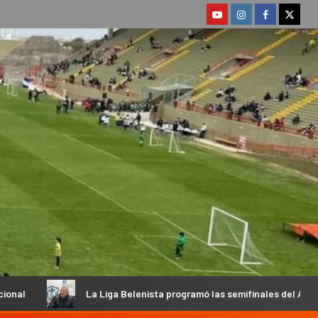
ga Belenista programó las semifinales del Apertura y habló su Preside