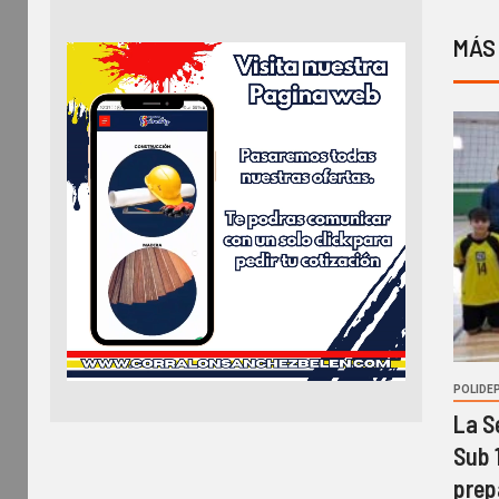
MÁS
POLIDE
La S
Sub 
prep