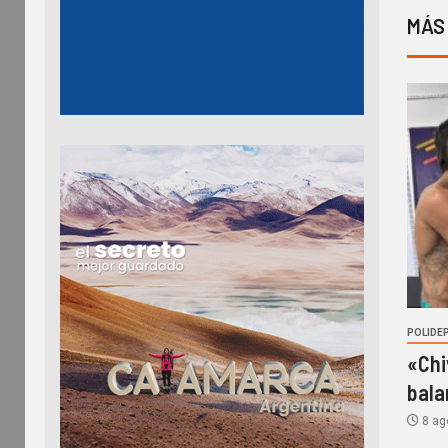
MÁS
POLIDE
«Chi
bala
8 ag