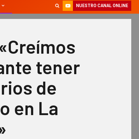
NUESTRO CANAL ONLINE
 «Creímos
ante tener
rios de
o en La
»