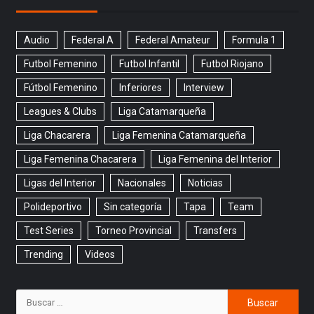
Audio
Federal A
Federal Amateur
Formula 1
Futbol Femenino
Futbol Infantil
Futbol Riojano
Fútbol Femenino
Inferiores
Interview
Leagues & Clubs
Liga Catamarqueña
Liga Chacarera
Liga Femenina Catamarqueña
Liga Femenina Chacarera
Liga Femenina del Interior
Ligas del Interior
Nacionales
Noticias
Polideportivo
Sin categoría
Tapa
Team
Test Series
Torneo Provincial
Transfers
Trending
Videos