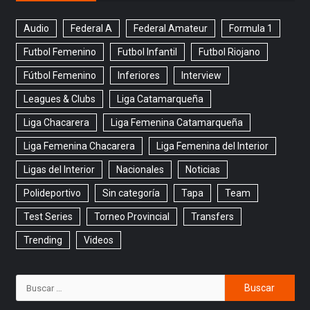
Audio
Federal A
Federal Amateur
Formula 1
Futbol Femenino
Futbol Infantil
Futbol Riojano
Fútbol Femenino
Inferiores
Interview
Leagues & Clubs
Liga Catamarqueña
Liga Chacarera
Liga Femenina Catamarqueña
Liga Femenina Chacarera
Liga Femenina del Interior
Ligas del Interior
Nacionales
Noticias
Polideportivo
Sin categoría
Tapa
Team
Test Series
Torneo Provincial
Transfers
Trending
Videos