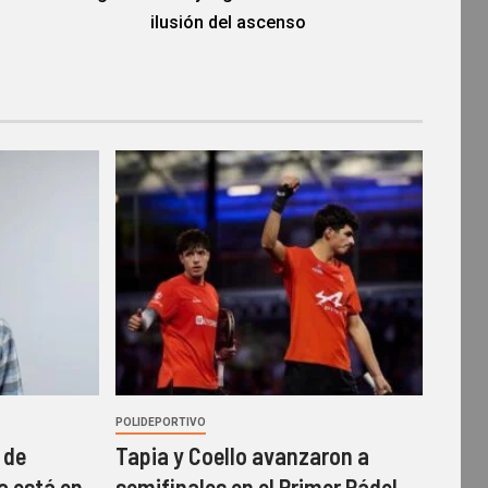
ilusión del ascenso
POLIDEPORTIVO
 de
Tapia y Coello avanzaron a
a está en
semifinales en el Primer Pádel