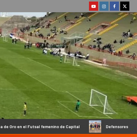
sal femenino de Capital
Defensores de Esquiú y Social Roj