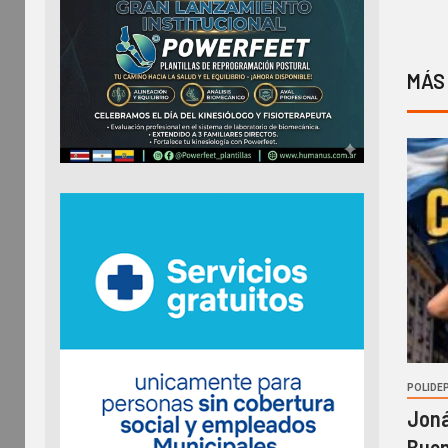
MÁS
POLIDE
Joná
Buen