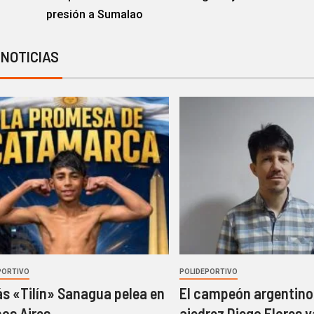
presión a Sumalao
 NOTICIAS
PORTIVO
POLIDEPORTIVO
s «Tilín» Sanagua pelea en
El campeón argentino
os Aires
ajedrez Diego Flores y